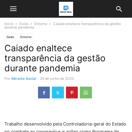
Início
Goiás
Entorno
Caiado enaltece transparência da gestão
durante pandemia
Goiás
Entorno
Caiado enaltece
transparência da gestão
durante pandemia
Por
Mirante Social
-
26 de junho de 2020
Trabalho desenvolvido pela Controladoria-geral do Estado
no combate ao coronavírus e ações como Programa de