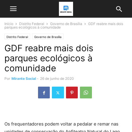
Início
Distrito Federal
Governo de Brasília
GDF reabre mais dois
parques ecológicos à comunidade
Distrito Federal
Governo de Brasília
GDF reabre mais dois
parques ecológicos à
comunidade
Por
Mirante Social
-
26 de junho de 2020
Os frequentadores podem voltar a pedalar e remar nas
unidades de conservação do Anfiteatro Natural do Lago