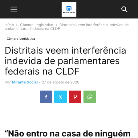
Início
Câmara Legislativa
Distritais veem interferência indevida de
parlamentares federais na CLDF
Câmara Legislativa
Distritais veem interferência
indevida de parlamentares
federais na CLDF
Por
Mirante Social
-
27 de agosto de 2020
“Não entro na casa de ninguém