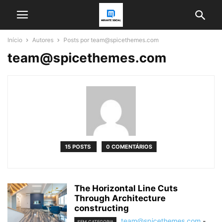
Início
Autores
Posts por team@spicethemes.com
team@spicethemes.com
15 POSTS
0 COMENTÁRIOS
The Horizontal Line Cuts
Through Architecture
constructing
team@spicethemes.com
-
SEM CATEGORIA