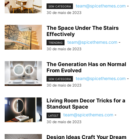
team@spicethemes.com
-
SEM CATEGORIA
30 de maio de 2023
The Space Under The Stairs
Effectively
team@spicethemes.com
-
TRENDING
30 de maio de 2023
The Generation Has on Normal
From Evolved
team@spicethemes.com
-
SEM CATEGORIA
30 de maio de 2023
Living Room Decor Tricks for a
Standout Space
team@spicethemes.com
-
LATEST
30 de maio de 2023
Design Ideas Craft Your Dream