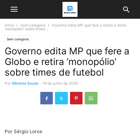
Início
Sem categoria
Governo edita MP que fere a Globo e retira
‘monopólio’ sobre times...
Sem categoria
Governo edita MP que fere a
Globo e retira ‘monopólio’
sobre times de futebol
Por
Mirante Social
-
19 de junho de 2020
Por Sérgio Loros