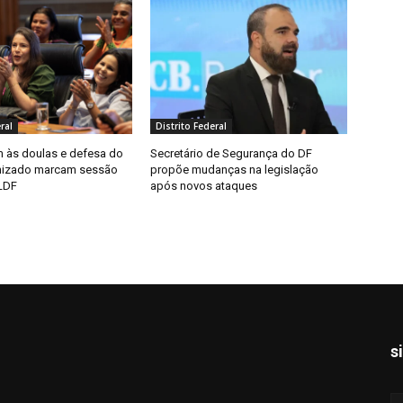
ral
Distrito Federal
às doulas e defesa do
Secretário de Segurança do DF
nizado marcam sessão
propõe mudanças na legislação
LDF
após novos ataques
s