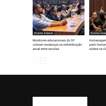
Distrito Federal
Distrito Fede
Monitores educacionais do DF
Homenagem 
cobram mudanças na redistribuição
parto huma
anual entre escolas
solene na C