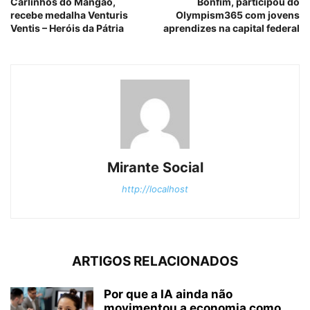
Carlinhos do Mangão,
Bonfim, participou do
recebe medalha Venturis
Olympism365 com jovens
Ventis – Heróis da Pátria
aprendizes na capital federal
Mirante Social
http://localhost
ARTIGOS RELACIONADOS
Por que a IA ainda não
movimentou a economia como