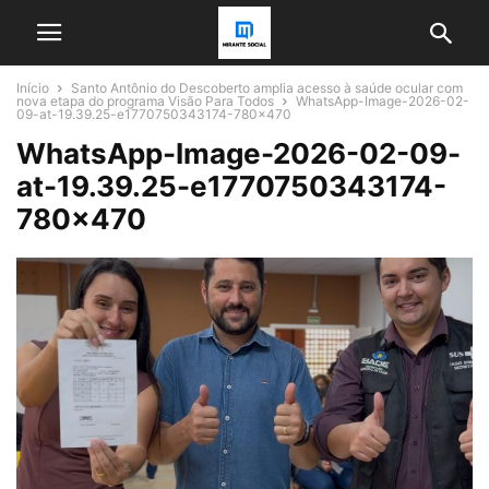
Início
Santo Antônio do Descoberto amplia acesso à saúde ocular com
nova etapa do programa Visão Para Todos
WhatsApp-Image-2026-02-
09-at-19.39.25-e1770750343174-780x470
WhatsApp-Image-2026-02-09-
at-19.39.25-e1770750343174-
780×470