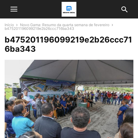
Início
Novo Gama: Resumo da quarta semana de fevereiro
b475201196099219e2b26ccc716ba343
b475201196099219e2b26ccc71
6ba343