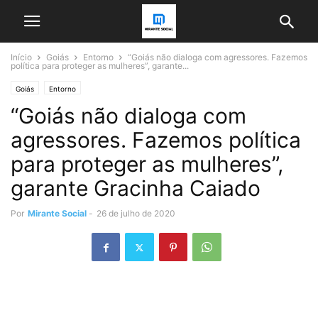
Início
Goiás
Entorno
“Goiás não dialoga com agressores. Fazemos
política para proteger as mulheres”, garante...
Goiás
Entorno
“Goiás não dialoga com
agressores. Fazemos política
para proteger as mulheres”,
garante Gracinha Caiado
Por
Mirante Social
-
26 de julho de 2020