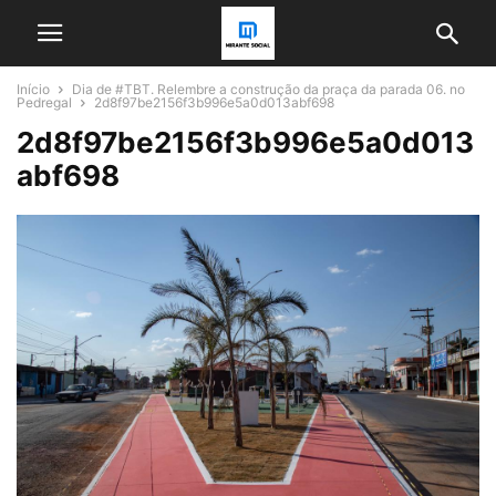
Início
Dia de #TBT. Relembre a construção da praça da parada 06. no
Pedregal
2d8f97be2156f3b996e5a0d013abf698
2d8f97be2156f3b996e5a0d013
abf698