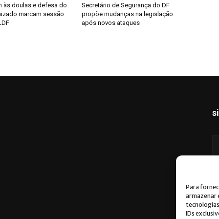
às doulas e defesa do
Secretário de Segurança do DF
nizado marcam sessão
propõe mudanças na legislação
LDF
após novos ataques
s
Para fornec
armazenar e
tecnologia
IDs exclusi