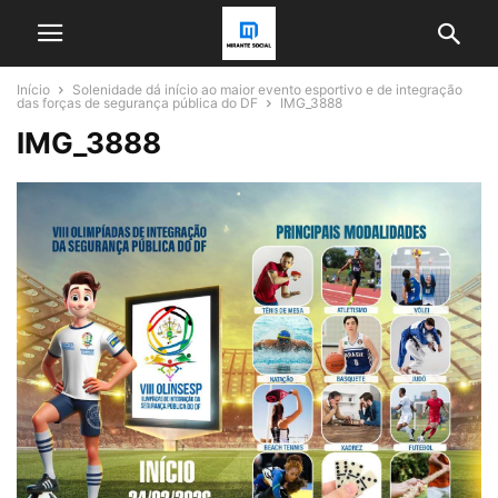
Início
Solenidade dá início ao maior evento esportivo e de integração
das forças de segurança pública do DF
IMG_3888
IMG_3888