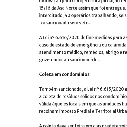
motivação para o projeto foi a pichação f
15/16 da Asa Norte assim que foi entregue.
interditado, 40 operários trabalhando, seis
foi sancionado sem vetos.
A Lei nº 6.616/2020 define medidas para a
caso de estado de emergência ou calamidade 
atendimento médico, remédios, abrigo e re
governador ao sancionar a lei.
Coleta em condomínios
Também sancionada, a Lei nº 6.615/2020 a
a coleta de resíduos sólidos nos condomínio
válida àqueles locais em que as unidades ha
recolham Imposto Predial e Territorial Urb
A coleta deve ser feita em dias predetermi