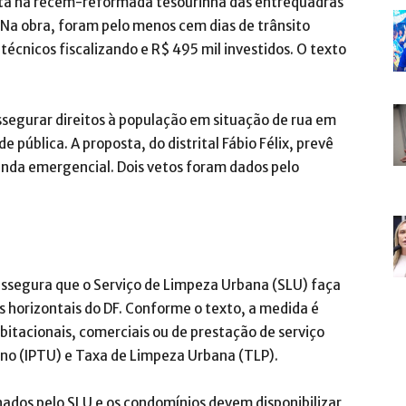
eita na recém-reformada tesourinha das entrequadras
 Na obra, foram pelo menos cem dias de trânsito
 técnicos fiscalizando e R$ 495 mil investidos. O texto
ssegurar direitos à população em situação de rua em
pública. A proposta, do distrital Fábio Félix, prevê
nda emergencial. Dois vetos foram dados pelo
ssegura que o Serviço de Limpeza Urbana (SLU) faça
s horizontais do DF. Conforme o texto, a medida é
bitacionais, comerciais ou de prestação de serviço
ano (IPTU) e Taxa de Limpeza Urbana (TLP).
nados pelo SLU e os condomínios devem disponibilizar