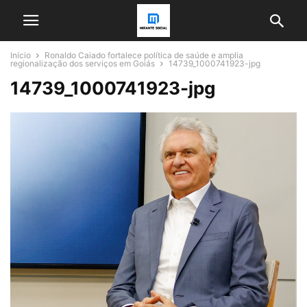
Início
Ronaldo Caiado fortalece política de saúde e amplia
regionalização dos serviços em Goiás
14739_1000741923-jpg
14739_1000741923-jpg