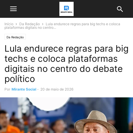
Início
Da Redação
Lula endurece regras para big techs e coloca
plataformas digitais no centro...
Da Redação
Lula endurece regras para big
techs e coloca plataformas
digitais no centro do debate
político
Por
Mirante Social
-
20 de maio de 2026