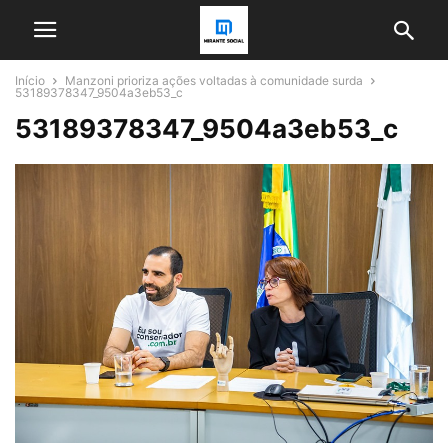
Início
Manzoni prioriza ações voltadas à comunidade surda
53189378347_9504a3eb53_c
53189378347_9504a3eb53_c