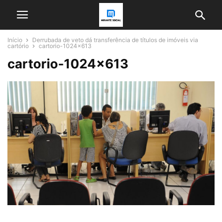
Início
Derrubada de veto dá transferência de títulos de imóveis via
cartório
cartorio-1024x613
cartorio-1024×613