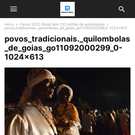
Início
Censo 2022: Brasil tem 1,32 milhão de quilombolas
povos_tradicionais._quilombolas_de_goias_go11092000299_0-1024x613
povos_tradicionais._quilombolas
_de_goias_go11092000299_0-
1024×613