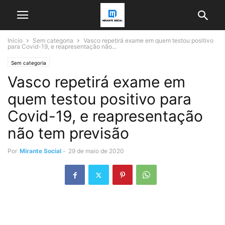
Início
Sem categoria
Vasco repetirá exame em quem testou positivo
para Covid-19, e reapresentação não...
Sem categoria
Vasco repetirá exame em
quem testou positivo para
Covid-19, e reapresentação
não tem previsão
Por
Mirante Social
-
29 de maio de 2020