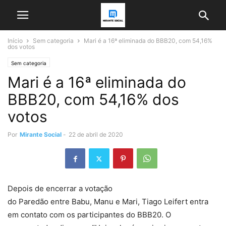
Início
Sem categoria
Mari é a 16ª eliminada do BBB20, com 54,16%
dos votos
Sem categoria
Mari é a 16ª eliminada do
BBB20, com 54,16% dos
votos
Por
Mirante Social
-
22 de abril de 2020
Depois de encerrar a votação
do Paredão entre Babu, Manu e Mari, Tiago Leifert entra
em contato com os participantes do BBB20. O