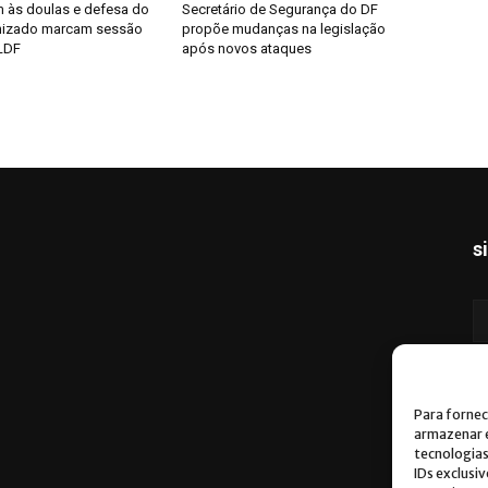
às doulas e defesa do
Secretário de Segurança do DF
nizado marcam sessão
propõe mudanças na legislação
LDF
após novos ataques
s
Para fornec
armazenar e
tecnologia
IDs exclusi