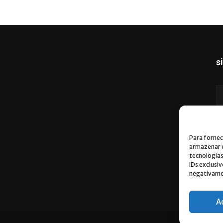
s
Para fornec
armazenar e
tecnologia
IDs exclusi
negativamen
A