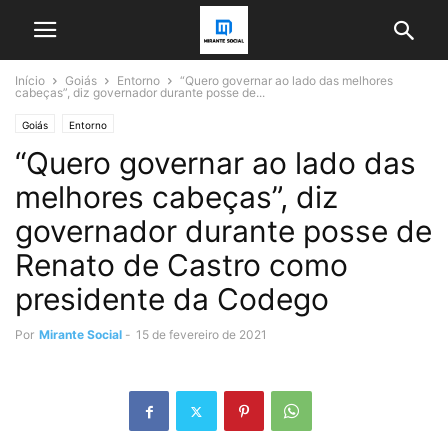
Início
Goiás
Entorno
“Quero governar ao lado das melhores
cabeças”, diz governador durante posse de...
Goiás
Entorno
“Quero governar ao lado das
melhores cabeças”, diz
governador durante posse de
Renato de Castro como
presidente da Codego
Por
Mirante Social
-
15 de fevereiro de 2021