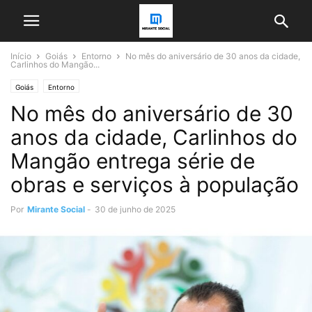
Início
Goiás
Entorno
No mês do aniversário de 30 anos da cidade,
Carlinhos do Mangão...
Goiás
Entorno
No mês do aniversário de 30
anos da cidade, Carlinhos do
Mangão entrega série de
obras e serviços à população
Por
Mirante Social
-
30 de junho de 2025