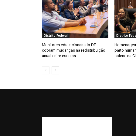
Distrito Federal
Distrito Fede
Monitores educacionais do DF
Homenagem 
cobram mudanças na redistribuição
parto huma
anual entre escolas
solene na C