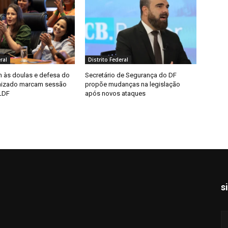
ral
Distrito Federal
às doulas e defesa do
Secretário de Segurança do DF
nizado marcam sessão
propõe mudanças na legislação
LDF
após novos ataques
s