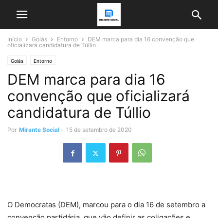
Início
Goiás
Entorno
DEM marca para dia 16 convenção que
oficializará candidatura de Túllio
Goiás
Entorno
DEM marca para dia 16
convenção que oficializará
candidatura de Túllio
Por
Mirante Social
-
15 de setembro de 2020
O Democratas (DEM), marcou para o dia 16 de setembro a
convenção partidária, que vão definir as coligações e