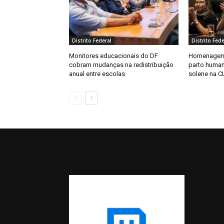
Distrito Federal
Distrito Fede
Monitores educacionais do DF
Homenagem 
cobram mudanças na redistribuição
parto huma
anual entre escolas
solene na C