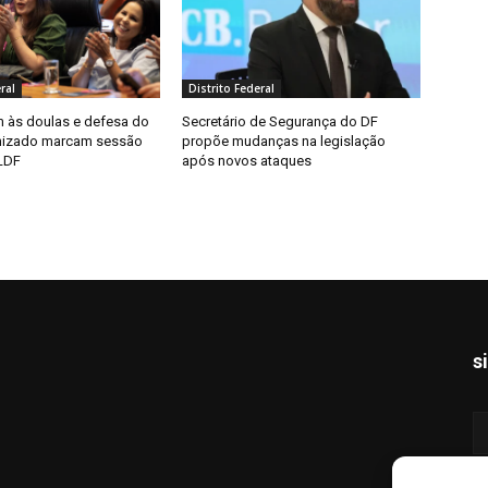
ral
Distrito Federal
às doulas e defesa do
Secretário de Segurança do DF
nizado marcam sessão
propõe mudanças na legislação
LDF
após novos ataques
s