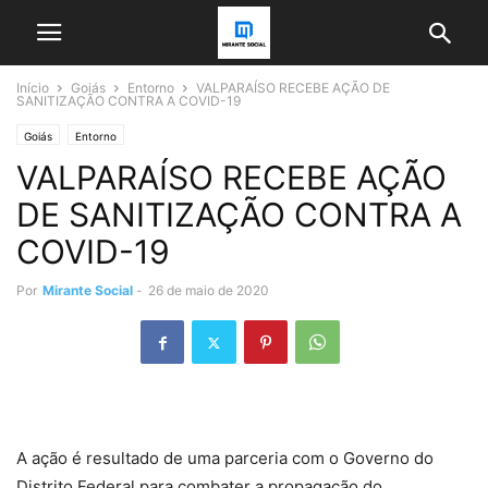
Início
Goiás
Entorno
VALPARAÍSO RECEBE AÇÃO DE
SANITIZAÇÃO CONTRA A COVID-19
Goiás
Entorno
VALPARAÍSO RECEBE AÇÃO
DE SANITIZAÇÃO CONTRA A
COVID-19
Por
Mirante Social
-
26 de maio de 2020
A ação é resultado de uma parceria com o Governo do
Distrito Federal para combater a propagação do