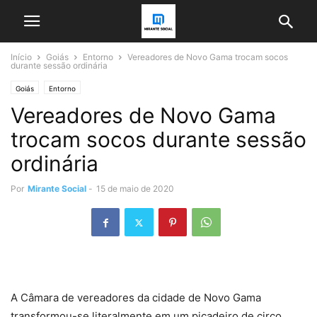
Início
Goiás
Entorno
Vereadores de Novo Gama trocam socos
durante sessão ordinária
Goiás
Entorno
Vereadores de Novo Gama
trocam socos durante sessão
ordinária
Por
Mirante Social
-
15 de maio de 2020
A Câmara de vereadores da cidade de Novo Gama
transformou-se literalmente em um picadeiro de circo,