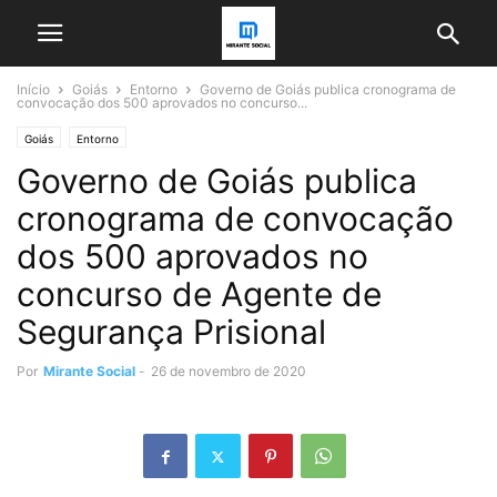
Início
Goiás
Entorno
Governo de Goiás publica cronograma de
convocação dos 500 aprovados no concurso...
Goiás
Entorno
Governo de Goiás publica
cronograma de convocação
dos 500 aprovados no
concurso de Agente de
Segurança Prisional
Por
Mirante Social
-
26 de novembro de 2020