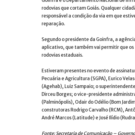
Goinfra e o Departamento Nacional de Infr
rodovias que cortam Goiás. Qualquer cidad
responsável a condição da via em que estiver
reparação.
Segundo o presidente da Goinfra, a agênci
aplicativo, que também vai permitir que os 
rodovias estaduais.
Estiveram presentes no evento de assinatu
Pecuária e Agricultura (SGPA), Eurico Vela
(Agehab), Luiz Sampaio; o superintendente
Dirceu Borges; o vice-presidente administra
(Palminópolis), Odair do Odélio (Bom Jardi
construtoras Rodrigo Carvalho (RCM), Antô
André Marcos (Latitude) e José Ilídio (Rudra
Fonte: Secretaria de Comunicação – Governo