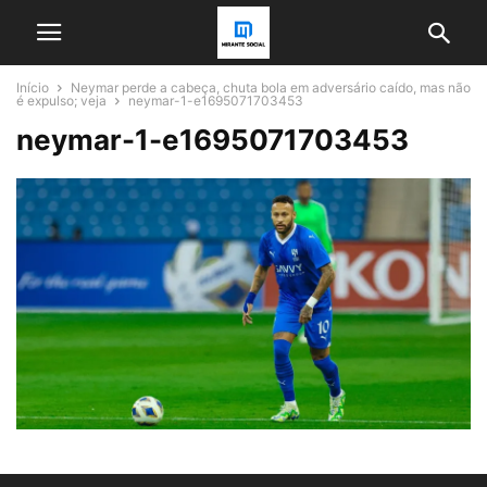
Início
Neymar perde a cabeça, chuta bola em adversário caído, mas não
é expulso; veja
neymar-1-e1695071703453
neymar-1-e1695071703453