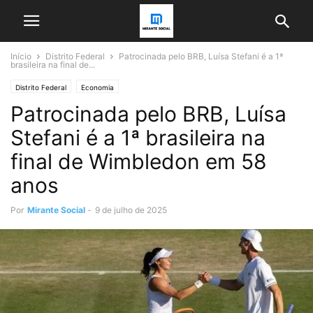
Início
Distrito Federal
Patrocinada pelo BRB, Luísa Stefani é a 1ª
brasileira na final de...
Distrito Federal
Economia
Patrocinada pelo BRB, Luísa
Stefani é a 1ª brasileira na
final de Wimbledon em 58
anos
Por
Mirante Social
-
9 de julho de 2025