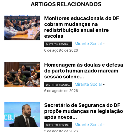
ARTIGOS RELACIONADOS
Monitores educacionais do DF
cobram mudanças na
redistribuição anual entre
escolas
Mirante Social
-
DISTRITO FEDERAL
6 de agosto de 2026
Homenagem às doulas e defesa
do parto humanizado marcam
sessão solene...
Mirante Social
-
DISTRITO FEDERAL
6 de agosto de 2026
Secretário de Segurança do DF
propõe mudanças na legislação
após novos...
Mirante Social
-
DISTRITO FEDERAL
5 de agosto de 2026