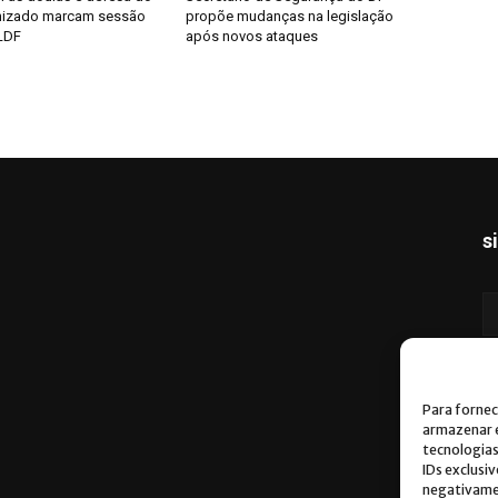
nizado marcam sessão
propõe mudanças na legislação
LDF
após novos ataques
s
Para fornec
armazenar e
tecnologia
IDs exclusi
negativamen