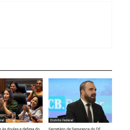
ral
Distrito Federal
às doulas e defesa do
Secretário de Segurança do DF