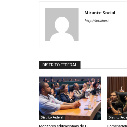
Mirante Social
http://localhost
DISTRITO FEDERAL
Distrito Federal
Distrito Fede
Monitores educacionais do DF
Homenagem 