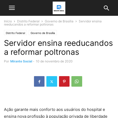
Início
Distrito Federal
Governo de Brasília
Servidor ensina
reeducandos a reformar poltronas
Distrito Federal
Governo de Brasília
Servidor ensina reeducandos
a reformar poltronas
Por
Mirante Social
-
10 de novembro de 2020
Ação garante mais conforto aos usuários do hospital e
ensina nova profissão à população privada de liberdade