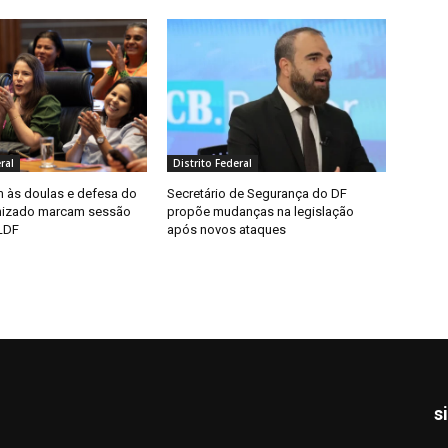
ral
Distrito Federal
às doulas e defesa do
Secretário de Segurança do DF
nizado marcam sessão
propõe mudanças na legislação
LDF
após novos ataques
s