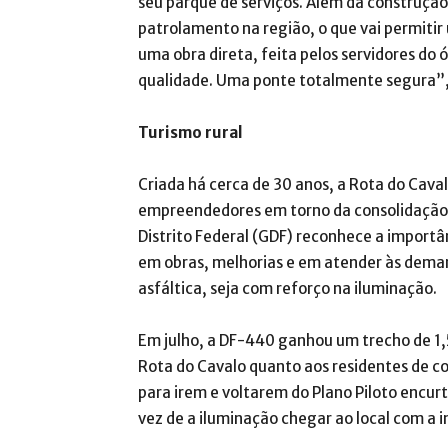
seu parque de serviços. Além da construçã
patrolamento na região, o que vai permitir
uma obra direta, feita pelos servidores do
qualidade. Uma ponte totalmente segura”,
Turismo rural
Criada há cerca de 30 anos, a Rota do Caval
empreendedores em torno da consolidação d
Distrito Federal (GDF) reconhece a import
em obras, melhorias e em atender às dema
asfáltica, seja com reforço na iluminação.
Em julho, a DF-440 ganhou um trecho de 1,
Rota do Cavalo quanto aos residentes de co
para irem e voltarem do Plano Piloto encur
vez de a iluminação chegar ao local com a i