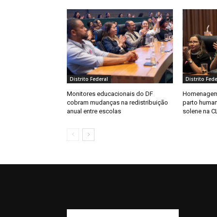
Distrito Federal
Distrito Fede
Monitores educacionais do DF
Homenagem 
cobram mudanças na redistribuição
parto huma
anual entre escolas
solene na C