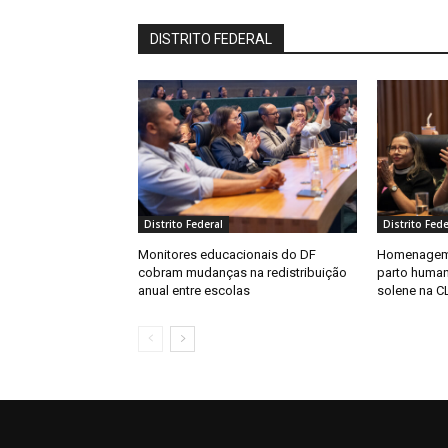
DISTRITO FEDERAL
Distrito Federal
Distrito Fede
Monitores educacionais do DF
Homenagem 
cobram mudanças na redistribuição
parto huma
anual entre escolas
solene na C