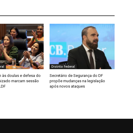
ral
Distrito Federal
às doulas e defesa do
Secretário de Segurança do DF
nizado marcam sessão
propõe mudanças na legislação
LDF
após novos ataques