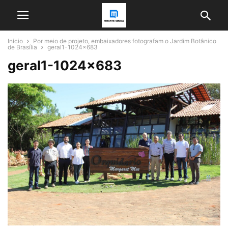
Início
Por meio de projeto, embaixadores fotografam o Jardim Botânico
de Brasília
geral1-1024x683
geral1-1024×683