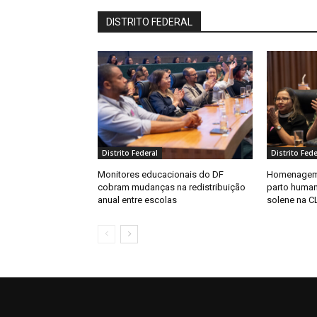
DISTRITO FEDERAL
Distrito Federal
Distrito Fede
Monitores educacionais do DF
Homenagem 
cobram mudanças na redistribuição
parto huma
anual entre escolas
solene na C