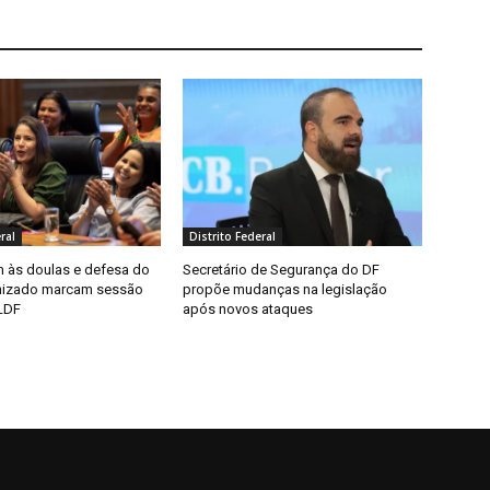
ral
Distrito Federal
às doulas e defesa do
Secretário de Segurança do DF
nizado marcam sessão
propõe mudanças na legislação
LDF
após novos ataques