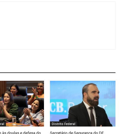
ral
Distrito Federal
às doulas e defesa do
Secretário de Segurança do DF