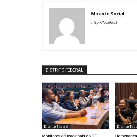
Mirante Social
http://localhost
DISTRITO FEDERAL
Distrito Federal
Distrito Fede
Monitores educacionais do DF
Homenagem 