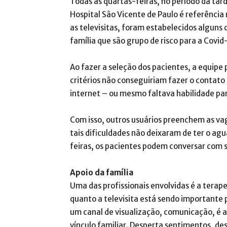
Todas as quartas-feiras, no período da tar
Hospital São Vicente de Paulo é referência 
as televisitas, foram estabelecidos alguns 
família que são grupo de risco para a Covid
Ao fazer a seleção dos pacientes, a equip
critérios não conseguiriam fazer o contato 
internet – ou mesmo faltava habilidade par
Com isso, outros usuários preenchem as va
tais dificuldades não deixaram de ter o agu
feiras, os pacientes podem conversar com s
Apoio da família
Uma das profissionais envolvidas é a terap
quanto a televisita está sendo importante 
um canal de visualização, comunicação, é 
vínculo familiar. Desperta sentimentos, des