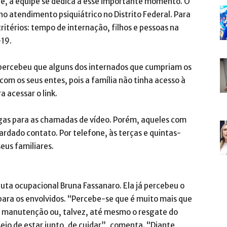
de, a equipe se dedica a esse importante momento. O
no atendimento psiquiátrico no Distrito Federal. Para
critérios: tempo de internação, filhos e pessoas na
-19.
e percebeu que alguns dos internados que cumpriam os
com os seus entes, pois a família não tinha acesso à
a acessar o link.
gas para as chamadas de vídeo. Porém, aqueles com
ardado contato. Por telefone, às terças e quintas-
eus familiares.
euta ocupacional Bruna Fassanaro. Ela já percebeu o
para os envolvidos. “Percebe-se que é muito mais que
a manutenção ou, talvez, até mesmo o resgate do
ejo de estar junto, de cuidar”, comenta. “Diante