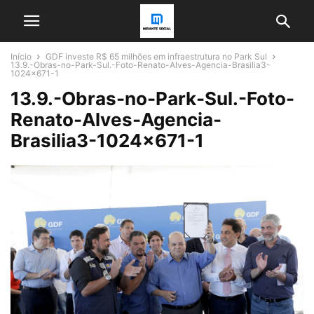
Início
GDF investe R$ 65 milhões em infraestrutura no Park Sul
13.9.-Obras-no-Park-Sul.-Foto-Renato-Alves-Agencia-Brasilia3-
1024x671-1
13.9.-Obras-no-Park-Sul.-Foto-
Renato-Alves-Agencia-
Brasilia3-1024×671-1