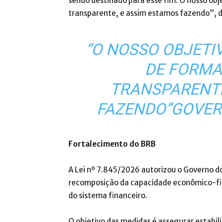
sendo destinado para esse fim. O nosso obje
transparente, e assim estamos fazendo”, 
“O NOSSO OBJETI
DE FORMA
TRANSPARENTE
FAZENDO”GOVER
Fortalecimento do BRB
A Lei nº 7.845/2026 autorizou o Governo d
recomposição da capacidade econômico-fina
do sistema financeiro.
O objetivo das medidas é assegurar estabil