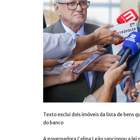
Texto exclui dois imóveis da lista de bens 
do banco
A governadora Celina Leão sancionou a lei q