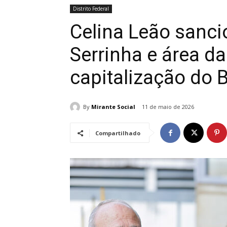
Distrito Federal
Celina Leão sancio
Serrinha e área d
capitalização do 
By
Mirante Social
11 de maio de 2026
Compartilhado