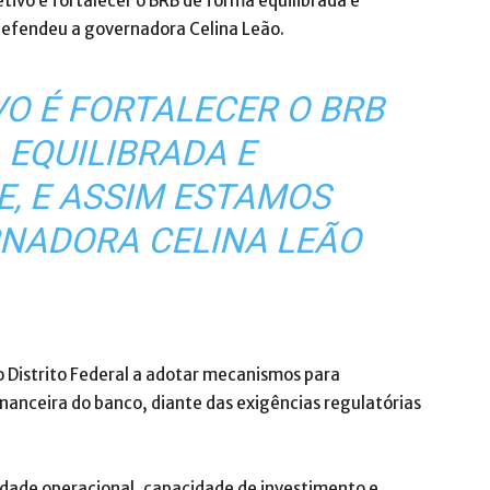
tivo é fortalecer o BRB de forma equilibrada e
defendeu a governadora Celina Leão.
VO É FORTALECER O BRB
 EQUILIBRADA E
, E ASSIM ESTAMOS
NADORA CELINA LEÃO
o Distrito Federal a adotar mecanismos para
nceira do banco, diante das exigências regulatórias
idade operacional, capacidade de investimento e