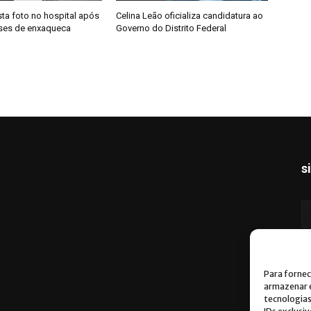
ta foto no hospital após
Celina Leão oficializa candidatura ao
rises de enxaqueca
Governo do Distrito Federal
s
Para fornec
armazenar e
tecnologia