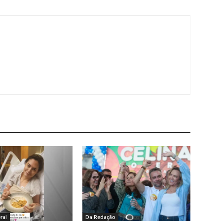
ral
Da Redação