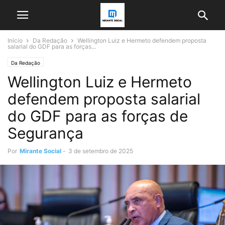
Início
Da Redação
Wellington Luiz e Hermeto defendem proposta
salarial do GDF para as forças...
Da Redação
Wellington Luiz e Hermeto
defendem proposta salarial
do GDF para as forças de
Segurança
Por
Mirante Social
-
3 de setembro de 2025