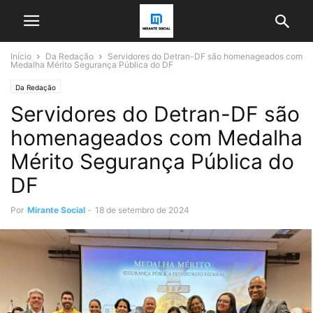
Início
Da Redação
Servidores do Detran-DF são homenageados com
Medalha Mérito Segurança Pública do DF
Da Redação
Servidores do Detran-DF são
homenageados com Medalha
Mérito Segurança Pública do
DF
Por
Mirante Social
-
18 de setembro de 2024