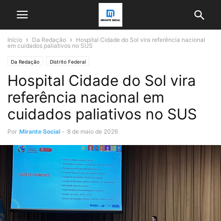
Início
Da Redação
Hospital Cidade do Sol vira referência nacional
em cuidados paliativos no SUS
Da Redação
Distrito Federal
Hospital Cidade do Sol vira
referência nacional em
cuidados paliativos no SUS
Por
Mirante Social
-
8 de maio de 2026