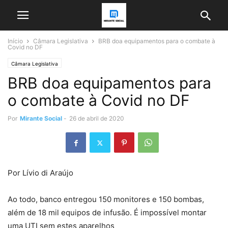
Início
Câmara Legislativa
BRB doa equipamentos para o combate à
Covid no DF
Câmara Legislativa
BRB doa equipamentos para
o combate à Covid no DF
Por
Mirante Social
-
26 de abril de 2020
Por Lívio di Araújo
Ao todo, banco entregou 150 monitores e 150 bombas,
além de 18 mil equipos de infusão. É impossível montar
uma UTI sem estes aparelhos